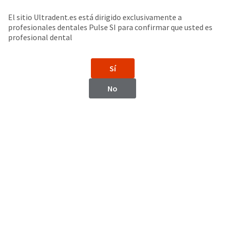
Buscar
Sit
Search
Cancel
El sitio Ultradent.es está dirigido exclusivamente a
profesionales dentales Pulse SI para confirmar que usted es
Lámparas de polimerización LED
About
Pay
profesional dental
My
VALO™ X
Bill
Sí
Backordered
Lámpara LED de Fotopolimerización
Status
No
We
have
This
updated
our
Backordered
payment
status
portal
indicates
from
that
BillTrust
the
to
item
HighRadius.
is
You
out
should
of
have
stock
received