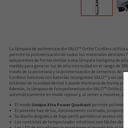
La lámpara de polimerización VALO™ Ortho Cordless utiliza u
permite la polimerización de todos los materiales dentales 
subyacentes de forma similar a una lámpara halógena de alta
medida para generar luz de alta intensidad en el rango de 3
través de la porcelana y la polimerización de cementos de r
Cordless funciona con baterías recargables VALO™ y un carga
estándar de la unidad dental o puede montarse de forma perso
Además, la lámpara de fotopolimerización VALO™ Ortho Cordl
automáticamente en modo reposo y, al volver a moverse, se re
El modo
Unique Xtra Power Quadrant
permite polimeriza
El potente haz de luz, óptimamente colimado, proporciona
Su diseño delgado y de bajo perfil permite un acceso sin p
Los controles de temporizador intuitivos son fáciles de us
Los LED de alta eficiencia mantienen el mango frío al tact