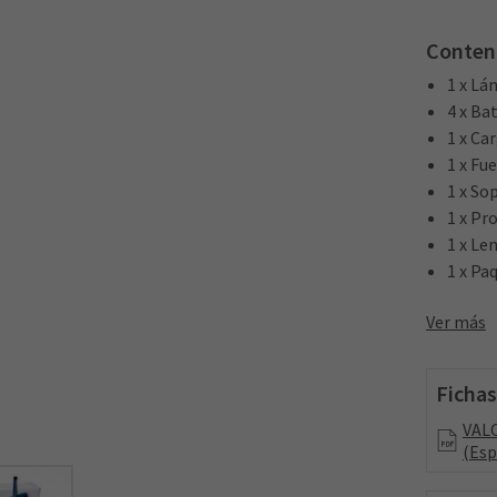
Conten
1 x Lá
4 x Ba
1 x Ca
1 x Fu
1 x So
1 x Pr
1 x Le
1 x Pa
Ver más
Fichas
VALO
(Esp