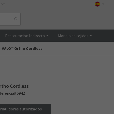
ence
Top
Restauración Indirecta
Manejo de tejidos
VALO™ Ortho Cordless
rtho Cordless
ferencia# 5942
tribuidores autorizados