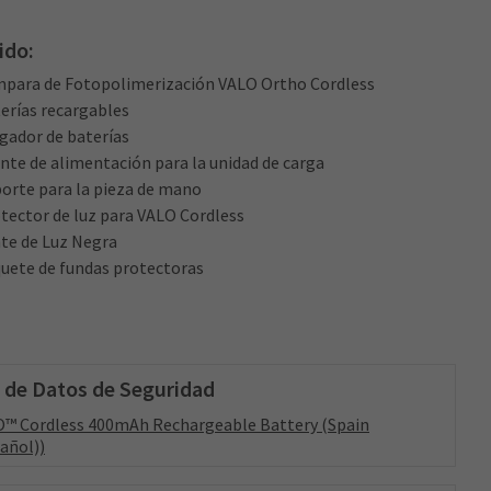
ido:
mpara de Fotopolimerización VALO Ortho Cordless
terías recargables
rgador de baterías
ente de alimentación para la unidad de carga
porte para la pieza de mano
otector de luz para VALO Cordless
nte de Luz Negra
quete de fundas protectoras
 de Datos de Seguridad
™ Cordless 400mAh Rechargeable Battery (Spain
añol))