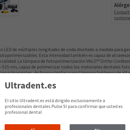
Alérg
Consult
contene
n LED de múltiples longitudes de onda diseñado a medida para gene
fotopolimerizables. Esta intensidad también es capaz de atravesar
 calidad. La lámpara de fotopolimerización VALO™ Ortho Cordless 
85–515 nm, capaz de polimerizar todos los materiales dentales fot
esina subyacentes, de forma similar a una lámpara halógena de al
dor compatible con tomas de corriente de 100 a 240 voltios. La pi
Ultradent.es
nalizada utilizando el soporte incluido en el kit. También puede 
ess incorpora un sensor de movimiento que detecta la manipulació
activa con el último ajuste utilizado.
El sitio Ultradent.es está dirigido exclusivamente a
r rápido y eficientemente cinco dientes con una sola pulsación
profesionales dentales Pulse SI para confirmar que usted es
 polimerizaciones uniformes y constantes directamente sobre la 
profesional dental
recedentes a cualquier zona de la boca¹
ar y muy sencillos de manejar
o durante su uso