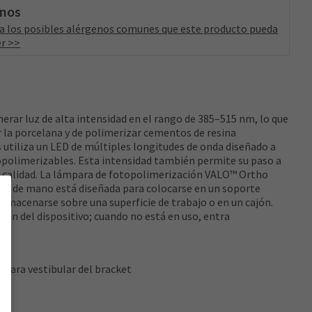
enos
a los posibles alérgenos comunes que este producto pueda
r >>
rar luz de alta intensidad en el rango de 385–515 nm, lo que
 la porcelana y de polimerizar cementos de resina
utiliza un LED de múltiples longitudes de onda diseñado a
opolimerizables. Esta intensidad también permite su paso a
ta calidad. La lámpara de fotopolimerización VALO™ Ortho
eza de mano está diseñada para colocarse en un soporte
almacenarse sobre una superficie de trabajo o en un cajón.
n del dispositivo; cuando no está en uso, entra
cara vestibular del bracket