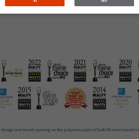
Sí
No
e
unit design and mouth opening on the polymerization of bulk-fill resin-based