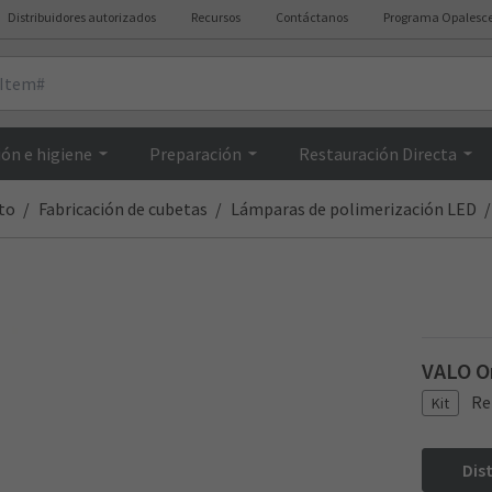
Distribuidores autorizados
Recursos
Contáctanos
Programa Opalesc
Resumen
ón e higiene
Preparación
Restauración Directa
to
Fabricación de cubetas
Lámparas de polimerización LED
VALO O
Re
Kit
Dis