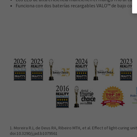
Funciona con dos baterías recargables VALO™ de bajo cost
1. Moreira RJ, de Deus RA, Ribeiro MTH, et al. Effect of light-curing 
doi:10.3290/j.jad.b1079561