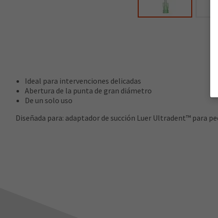
Ideal para intervenciones delicadas
Abertura de la punta de gran diámetro
De un solo uso
Diseñada para: adaptador de succión Luer Ultradent™ para p