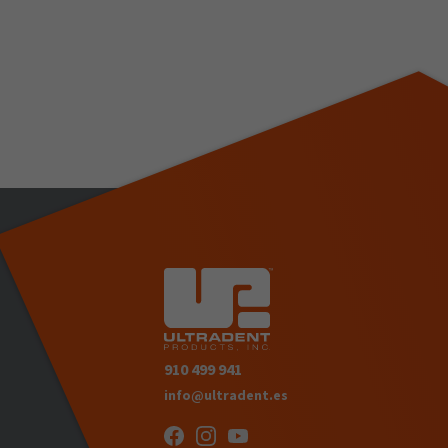
910 499 941
info@ultradent.es