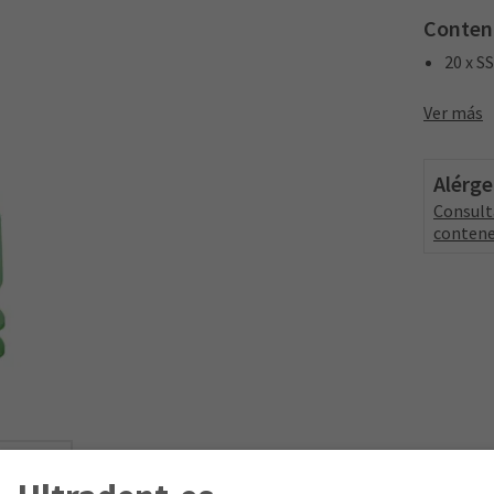
Conten
20 x S
Ver más
Alérg
Consult
contene