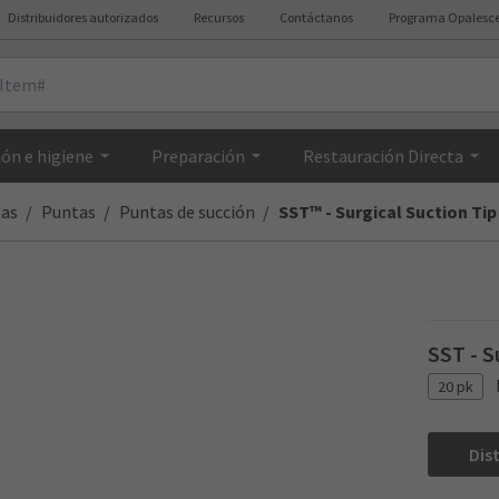
Distribuidores autorizados
Recursos
Contáctanos
Programa Opalesc
Resumen
ón e higiene
Preparación
Restauración Directa
gas
Puntas
Puntas de succión
SST™ - Surgical Suction Tip
SST - S
20 pk
Dis