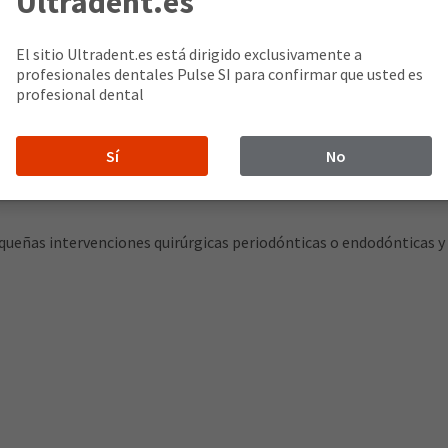
Ultradent.es
El sitio Ultradent.es está dirigido exclusivamente a
profesionales dentales Pulse SI para confirmar que usted es
profesional dental
Sí
No
equeñas intervenciones quirúrgicas periodónticas o endodónticas 