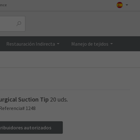
ence
Top
Restauración Indirecta
Manejo de tejidos
urgical Suction Tip
20 uds.
Referencia# 1248
tribuidores autorizados