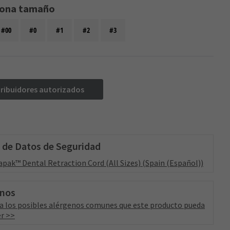
iona tamaño
#00
#0
#1
#2
#3
tribuidores autorizados
 de Datos de Seguridad
apak™ Dental Retraction Cord (All Sizes) (Spain (Español))
enos
a los posibles alérgenos comunes que este producto pueda
r >>