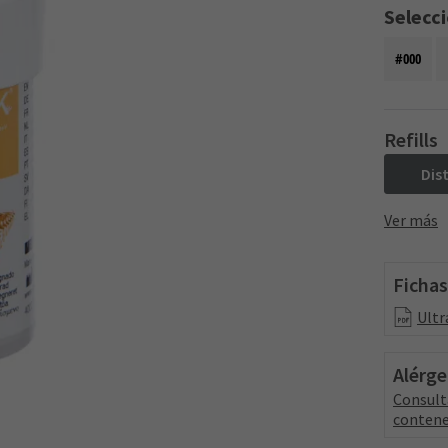
Selecc
#000
Refills
Dis
Ver más
Fichas
Ultr
Alérg
Consult
contene