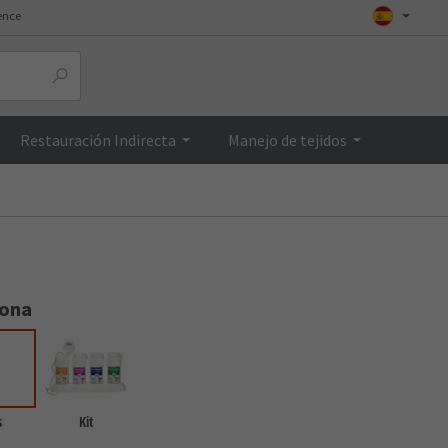
ence
Top
Restauración Indirecta
Manejo de tejidos
iona
s
Kit