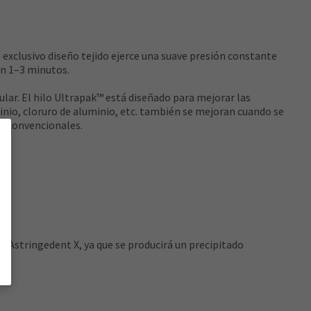
 exclusivo diseño tejido ejerce una suave presión constante
en 1–3 minutos.
cular. El hilo Ultrapak™ está diseñado para mejorar las
inio, cloruro de aluminio, etc. también se mejoran cuando se
os convencionales.
y Astringedent X, ya que se producirá un precipitado