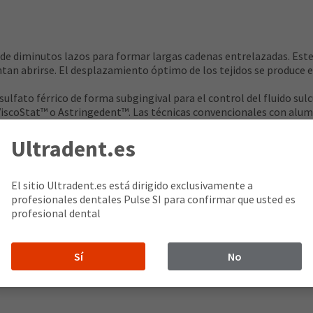
 de diminutos lazos para formar largas cadenas entrelazadas. Este
entan abrirse. El desplazamiento óptimo de los tejidos se produce 
 sulfato férrico de forma subgingival para el control del fluido sul
ViscoStat™ o Astringedent™. Las técnicas convencionales con alum
es significativamente mayores de solución hemostática que los hil
Ultradent.es
s para unas impresiones de calidad
 el hilo retorcido o trenzado
El sitio Ultradent.es está dirigido exclusivamente a
retracción óptima
profesionales dentales Pulse SI para confirmar que usted es
profesional dental
racción
lfato férrico, incluidos los hemostáticos ViscoStat, Astringedent 
Sí
No