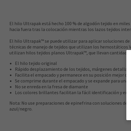
El hilo Ultrapak está hecho 100 % de algodón tejido en miles
hacia fuera tras la colocación mientras los lazos tejidos int
El hilo Ultrapak™ se puede utilizar para aplicar soluciones de
técnicas de manejo de tejidos que utilizan los hemostáticos 
utilizan hilos tejidos planos Ultrapak™, que llevan cantidad
El hilo tejido original
Rápido desplazamiento de los tejidos, márgenes detallado
Facilita el empacado y permanece en su posición mejor que
Se comprime durante el empacado y se expande para una 
No se enreda en la fresa de diamante
Los colores brillantes facilitan la fácil identificación y ext
Nota: No use preparaciones de epinefrina con soluciones de su
azul/negro.