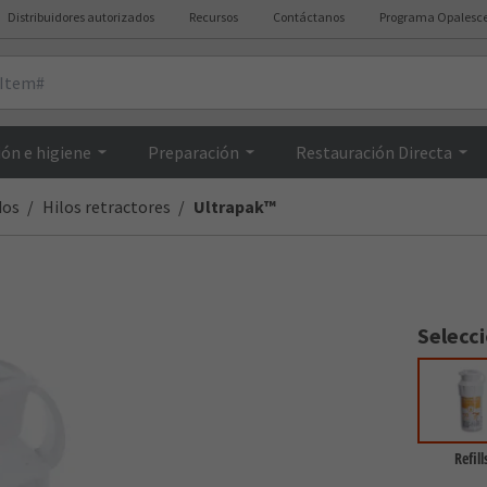
Distribuidores autorizados
Recursos
Contáctanos
Programa Opalesc
Resumen
ón e higiene
Preparación
Restauración Directa
dos
Hilos retractores
Ultrapak™
Selecc
Refill