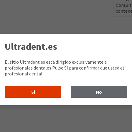
Consult
contene
Ultradent.es
 y no tiene polvo, lo que reduce la posibilidad de que se produzca
El sitio Ultradent.es está dirigido exclusivamente a
profesionales dentales Pulse SI para confirmar que usted es
profesional dental
Sí
No
n flexible y duradero como los diques que están compuestos de lá