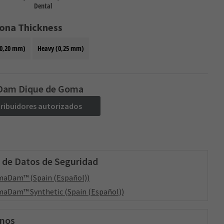
Dental
iona Thickness
0,20 mm)
Heavy (0,25 mm)
am Dique de Goma
tribuidores autorizados
 de Datos de Seguridad
maDam™ (Spain (Español))
aDam™ Synthetic (Spain (Español))
enos