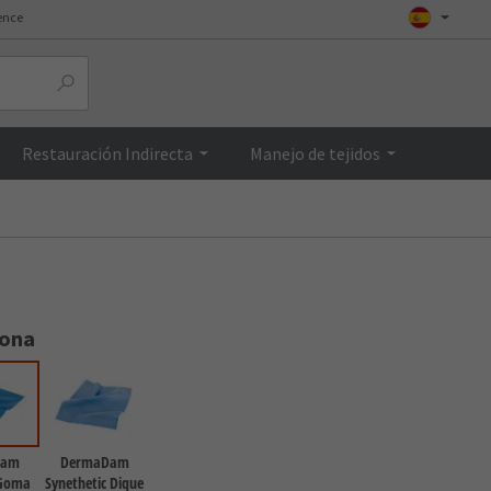
ence
Top
Restauración Indirecta
Manejo de tejidos
iona
Dam
DermaDam
 Goma
Synethetic Dique