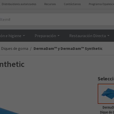
Distribuidores autorizados
Recursos
Contáctanos
Programa Opalesc
Resumen
ón e higiene
Preparación
Restauración Directa
Diques de goma
DermaDam™ y DermaDam™ Synthetic
thetic
Selecc
Derma
Dique de