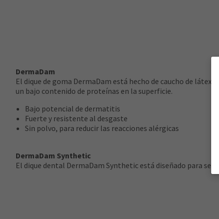
DermaDam
El dique de goma DermaDam está hecho de caucho de látex puro
un bajo contenido de proteínas en la superficie.
Bajo potencial de dermatitis
Fuerte y resistente al desgaste
Sin polvo, para reducir las reacciones alérgicas
DermaDam Synthetic
El dique dental DermaDam Synthetic está diseñado para ser ta