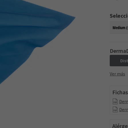
Selecc
Medium (
DermaD
Dis
Ver más
Fichas
Der
Derm
Alérg