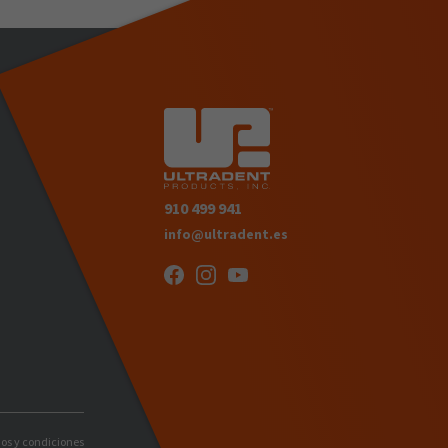
910 499 941
info@ultradent.es
os y condiciones