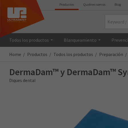
Productos
Quiénes somos
Blog
Search
Todos los productos
Blanqueamiento
Prevenci
Home
Productos
Todos los productos
Preparación
DermaDam™ y DermaDam™ Syn
Diques dental